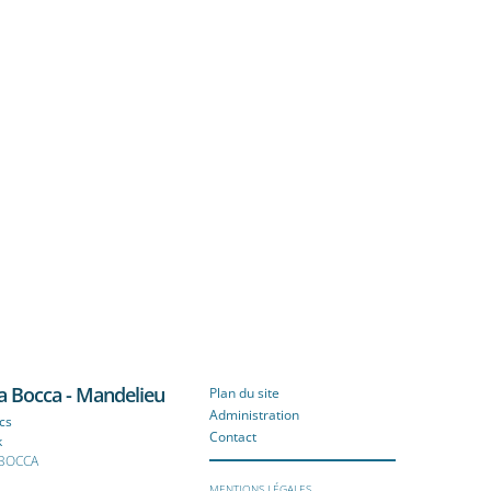
a Bocca - Mandelieu
Plan du site
Administration
cs
Contact
k
 BOCCA
© 2026 - LES ECHOS PUBLISHING
MENTIONS LÉGALES