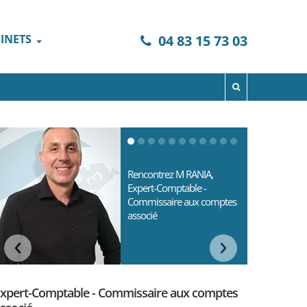
INETS
04 83 15 73 03
Rencontrez M RANIA,
Expert-Comptable -
Commissaire aux comptes
associé
‹
›
xpert-Comptable - Commissaire aux comptes